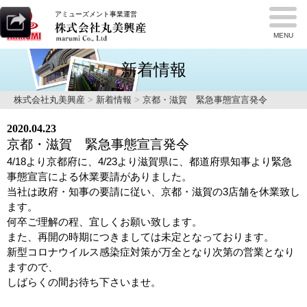
アミューズメント事業運営
MENU
新着情報
株式会社丸美興産
>
新着情報
>
京都・滋賀 緊急事態宣言発令
2020.04.23
京都・滋賀 緊急事態宣言発令
4/18より京都府に、4/23より滋賀県に、都道府県知事より緊急
事態宣言による休業要請がありました。
当社は政府・知事の要請に従い、京都・滋賀の3店舗を休業致し
ます。
何卒ご理解の程、宜しくお願い致します。
また、再開の時期につきましては未定となっております。
新型コロナウイルス感染症対策が万全となり次第の営業となり
ますので、
しばらくの間お待ち下さいませ。